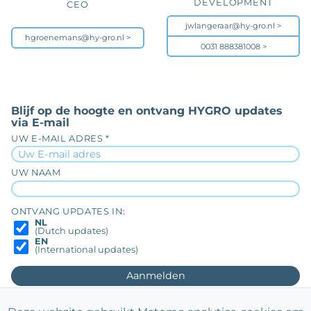
DEVELOPMENT
CEO
jwlangeraar@hy-gro.nl
hgroenemans@hy-gro.nl
0031 888381008
Blijf op de hoogte en ontvang HYGRO updates
via E-mail
UW E-MAIL ADRES *
UW NAAM
ONTVANG UPDATES IN:
NL
(Dutch updates)
EN
(International updates)