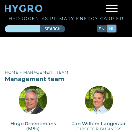
HYDROGEN AS PRIMARY ENERGY CARRIER
EN
NL
SEARCH
HOME
> MANAGEMENT TEAM
Management team
Hugo Groenemans
Jan Willem Langeraar
(MSc)
DIRECTOR BUSINESS