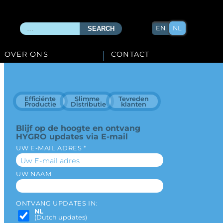
X
EN
NL
SEARCH
OVER ONS
CONTACT
Efficiënte
Slimme
Tevreden
Productie
Distributie
klanten
Blijf op de hoogte en ontvang
HYGRO updates via E-mail
UW E-MAIL ADRES *
UW NAAM
ONTVANG UPDATES IN:
NL
(Dutch updates)