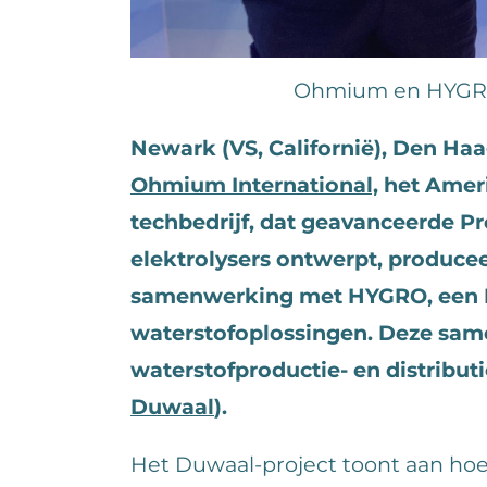
Ohmium en HYGRO
Newark (VS, Californië), Den Haa
Ohmium International,
het Ameri
techbedrijf, dat geavanceerde 
elektrolysers ontwerpt, producee
samenwerking met HYGRO, een N
waterstofoplossingen. Deze sa
waterstofproductie- en distribut
Duwaal
).
Het Duwaal-project toont aan ho