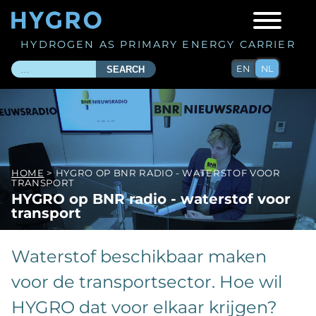
HYDROGEN AS PRIMARY ENERGY CARRIER
EN
NL
SEARCH
HOME
> HYGRO OP BNR RADIO - WATERSTOF VOOR
TRANSPORT
HYGRO op BNR radio - waterstof voor
transport
Waterstof beschikbaar maken
voor de transportsector. Hoe wil
HYGRO dat voor elkaar krijgen?