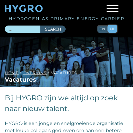
HYDROGEN AS PRIMARY ENERGY CARRIER
EN
NL
SEARCH
HOME
>
OVER ONS
> VACATURES
Vacatures
Bij HYGRO zijn we altijd op zoek
naar nieuw talent.
HYGRO is een jonge en snelgroeiende organisatie
met leuke collega's gedreven om aan een betere